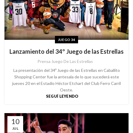
JUEGO 34
Lanzamiento del 34º Juego de las Estrellas
Prensa Juego De Las Estrellas
La presentación del 34º Juego de las Estrellas en Caballito
Shopping Center fue la antesala de lo que sucederá este
jueves 20 en el Estadio Héctor Etchart del Club Ferro Carril
Oeste.
SEGUÍ LEYENDO
10
JUL